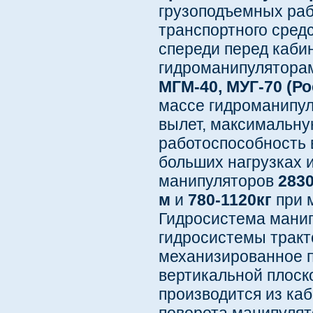
грузоподъемных раб
транспортного сред
спереди перед каби
гидроманипулятор
МГМ-40, МУГ-70 (Ро
массе гидроманипул
вылет, максимальну
работоспособность 
больших нагрузках 
манипуляторов
2830
м
и
780-1120кг
при 
Гидросистема манип
гидросистемы тракт
механизированное п
вертикальной плоск
производится из каб