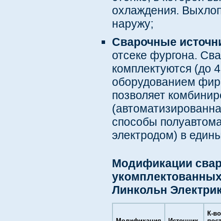
охлаждения. Выхлоп
наружу;
Сварочные источни
отсеке фургона. Св
комплектуются (до 
оборудованием фи
позволяет комбинир
(автоматизированна
способы полуавтома
электродом) в един
Модификации свар
укомплектованны
Линкольн Электри
К-во
Модификация
Источник
пост